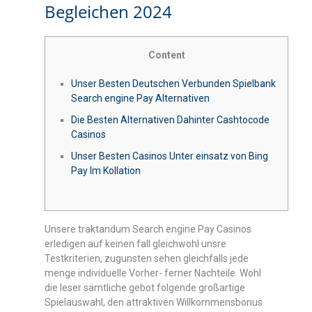
Begleichen 2024
Content
Unser Besten Deutschen Verbunden Spielbank
Search engine Pay Alternativen
Die Besten Alternativen Dahinter Cashtocode
Casinos
Unser Besten Casinos Unter einsatz von Bing
Pay Im Kollation
Unsere traktandum Search engine Pay Casinos
erledigen auf keinen fall gleichwohl unsre
Testkriterien, zugunsten sehen gleichfalls jede
menge individuelle Vorher- ferner Nachteile. Wohl
die leser sämtliche gebot folgende großartige
Spielauswahl, den attraktiven Willkommensbonus