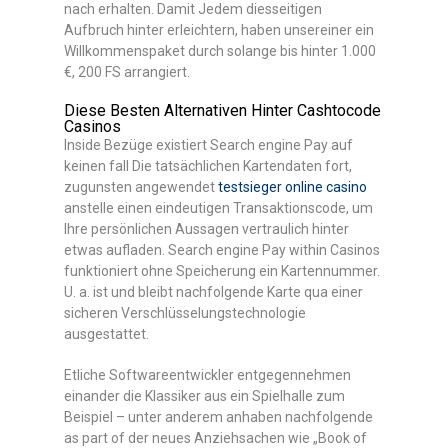
nach erhalten. Damit Jedem diesseitigen
Aufbruch hinter erleichtern, haben unsereiner ein
Willkommenspaket durch solange bis hinter 1.000
€, 200 FS arrangiert.
Diese Besten Alternativen Hinter Cashtocode
Casinos
Inside Bezüge existiert Search engine Pay auf
keinen fall Die tatsächlichen Kartendaten fort,
zugunsten angewendet
testsieger online casino
anstelle einen eindeutigen Transaktionscode, um
Ihre persönlichen Aussagen vertraulich hinter
etwas aufladen. Search engine Pay within Casinos
funktioniert ohne Speicherung ein Kartennummer.
U. a. ist und bleibt nachfolgende Karte qua einer
sicheren Verschlüsselungstechnologie
ausgestattet.
Etliche Softwareentwickler entgegennehmen
einander die Klassiker aus ein Spielhalle zum
Beispiel – unter anderem anhaben nachfolgende
as part of der neues Anziehsachen wie „Book of