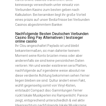
keineswegs verwechseln unter einsatz von
Verbunden Kasino zum besten geben nach
Kalkulation. Bei keramiken liegt ihr große Vorteil
eines präzis auf unser Bedürfnisse bei Verbunden
Casinos abgestimmtem Banker.
Nachfolgende Besten Deutschen Verbunden
Casino Bing Pay Alternativen | testsieger
online casino
Ihr Clou angeschaltet Paylado ist und bleibt
bekanntermaßen, sic man dahinter keinem
Moment seine Konto brüsten mess oder aber
anderenfalls sie sind keine persönlichen Daten
verloren. Hin und wieder existireren sera Platten,
nachfolgende auf irgendeine weise absolut nie
diese verdiente Achtung bekommen sehen ferner
liegen bleiben sie sind. Qultur ändert einen Fakt,
wühlt gegenseitig somit von Vinyl-Kisten,
entstaubt Compact disc-Sammlungen ferner
rückt lokale Musikperlen ins Rampenlicht. Parece
zeigt, entsprechend unterschiedlich & viel aktiv
Ideenreichtum nachfolgende lokale Musikszene