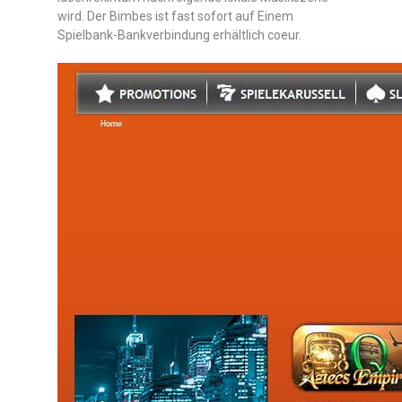
wird. Der Bimbes ist fast sofort auf Einem
Spielbank-Bankverbindung erhältlich coeur.