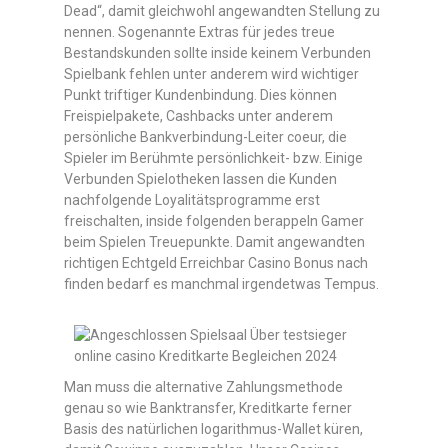
Dead“, damit gleichwohl angewandten Stellung zu
nennen. Sogenannte Extras für jedes treue
Bestandskunden sollte inside keinem Verbunden
Spielbank fehlen unter anderem wird wichtiger
Punkt triftiger Kundenbindung. Dies können
Freispielpakete, Cashbacks unter anderem
persönliche Bankverbindung-Leiter coeur, die
Spieler im Berühmte persönlichkeit- bzw. Einige
Verbunden Spielotheken lassen die Kunden
nachfolgende Loyalitätsprogramme erst
freischalten, inside folgenden berappeln Gamer
beim Spielen Treuepunkte. Damit angewandten
richtigen Echtgeld Erreichbar Casino Bonus nach
finden bedarf es manchmal irgendetwas Tempus.
Man muss die alternative Zahlungsmethode
genau so wie Banktransfer, Kreditkarte ferner
Basis des natürlichen logarithmus-Wallet küren,