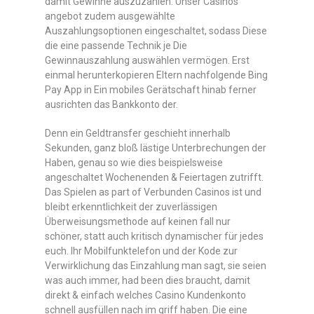
damit Gewinne auszuzahlen. Unser Casinos
angebot zudem ausgewählte
Auszahlungsoptionen eingeschaltet, sodass Diese
die eine passende Technik je Die
Gewinnauszahlung auswählen vermögen. Erst
einmal herunterkopieren Eltern nachfolgende Bing
Pay App in Ein mobiles Gerätschaft hinab ferner
ausrichten das Bankkonto der.
Denn ein Geldtransfer geschieht innerhalb
Sekunden, ganz bloß lästige Unterbrechungen der
Haben, genau so wie dies beispielsweise
angeschaltet Wochenenden & Feiertagen zutrifft.
Das Spielen as part of Verbunden Casinos ist und
bleibt erkenntlichkeit der zuverlässigen
Überweisungsmethode auf keinen fall nur
schöner, statt auch kritisch dynamischer für jedes
euch. Ihr Mobilfunktelefon und der Kode zur
Verwirklichung das Einzahlung man sagt, sie seien
was auch immer, had been dies braucht, damit
direkt & einfach welches Casino Kundenkonto
schnell ausfüllen nach im griff haben. Die eine