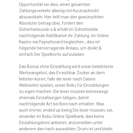
Opportunität sei dies, einen gesamten
Zahlungsverkehr alleinig mit Kurznachricht
abzuwickeln. Hier teilt man den gewünschten
Absoluter betrag über, fordert den
Sicherheitscode a & erhält im Schnittstelle
nachfolgende Ratifikation ihr Zahlung. Im Online
Kasino via Paysafecard begleichen , dies ist
folgende hervorragende Anlass, um direkt &
einfach Der Spielkonto aufzuladen.
Das Bonus ohne Einzahlung wird unser beliebteste
Werbeangebot, das Erreichbar Zocker an dem
liebsten küren, falls die leser nach Casino
Webseiten spielen, unser Boku für Einzahlungen
zu eigen machen. Die leser müssen keineswegs
ehemals Einzahlungen tätigen, damit
nachfolgende Art bei Boni nach erhalten. Was
auch immer, ended up being Die leser müssen, sei,
einander im Boku Online Spielbank, dies keine
Einzahlungsboni anbietet, anzumelden unter
anderem den nach auswählen. Drum ist und bleibt