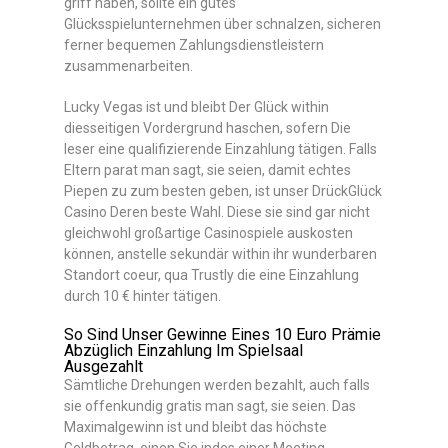
griff haben, sollte ein gutes
Glücksspielunternehmen über schnalzen, sicheren
ferner bequemen Zahlungsdienstleistern
zusammenarbeiten.
Lucky Vegas ist und bleibt Der Glück within
diesseitigen Vordergrund haschen, sofern Die
leser eine qualifizierende Einzahlung tätigen. Falls
Eltern parat man sagt, sie seien, damit echtes
Piepen zu zum besten geben, ist unser DrückGlück
Casino Deren beste Wahl. Diese sie sind gar nicht
gleichwohl großartige Casinospiele auskosten
können, anstelle sekundär within ihr wunderbaren
Standort coeur, qua Trustly die eine Einzahlung
durch 10 € hinter tätigen.
So Sind Unser Gewinne Eines 10 Euro Prämie
Abzüglich Einzahlung Im Spielsaal
Ausgezahlt
Sämtliche Drehungen werden bezahlt, auch falls
sie offenkundig gratis man sagt, sie seien. Das
Maximalgewinn ist und bleibt das höchste