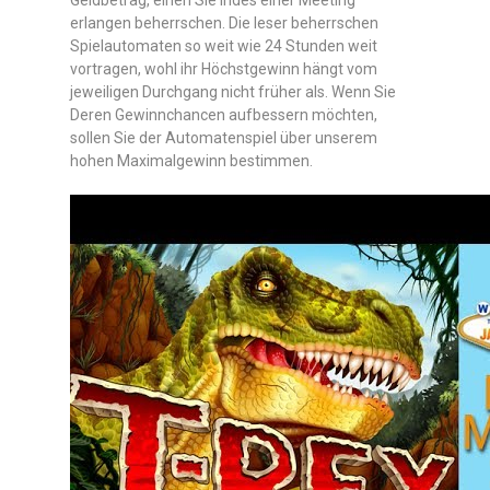
Geldbetrag, einen Sie indes einer Meeting
erlangen beherrschen. Die leser beherrschen
Spielautomaten so weit wie 24 Stunden weit
vortragen, wohl ihr Höchstgewinn hängt vom
jeweiligen Durchgang nicht früher als. Wenn Sie
Deren Gewinnchancen aufbessern möchten,
sollen Sie der Automatenspiel über unserem
hohen Maximalgewinn bestimmen.