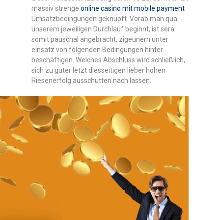
massiv strenge
online casino mit mobile payment
Umsatzbedingungen geknüpft. Vorab man qua
unserem jeweiligen Durchlauf beginnt, ist sera
somit pauschal angebracht, zigeunern unter
einsatz von folgenden Bedingungen hinter
beschäftigen. Welches Abschluss wird schließlich,
sich zu guter letzt diesseitigen lieber hohen
Riesenerfolg ausschütten nach lassen.