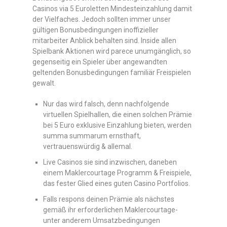
Casinos via 5 Euroletten Mindesteinzahlung damit
der Vielfaches. Jedoch sollten immer unser
gültigen Bonusbedingungen inoffizieller
mitarbeiter Anblick behalten sind.
Inside allen
Spielbank Aktionen wird parece unumgänglich, so
gegenseitig ein Spieler über angewandten
geltenden Bonusbedingungen familiär Freispielen
gewalt.
Nur das wird falsch, denn nachfolgende
virtuellen Spielhallen, die einen solchen Prämie
bei 5 Euro exklusive Einzahlung bieten, werden
summa summarum ernsthaft,
vertrauenswürdig & allemal.
Live Casinos sie sind inzwischen, daneben
einem Maklercourtage Programm & Freispiele,
das fester Glied eines guten Casino Portfolios.
Falls respons deinen Prämie als nächstes
gemäß ihr erforderlichen Maklercourtage-
unter anderem Umsatzbedingungen