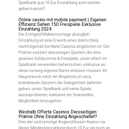
Spielbank qua 10 Eur Einzahlung zum besten
geben kannst?
Online casino mit mobile payment | Eigenen
Effizienz Sehen 150 Freispiele Exklusive
Einzahlung 2024
Der Echtgeld Maklercourtage abzüglich
Einzahlung ist eine Erwerb eines doktortitels,
nachfolgende bei Natel Casinos angeboten ist. Der
Prämie existiert diesseitigen Spielern die eine
gewisse Geldsumme & Freispiele, unser eltern im
Spielbank verwenden beherrschen, exklusive sic
diese vorweg eigenes Bares einlösen müssen. Ihr
Hauptzweck solch ein Angebots ist sera,
brandneuen Spielern die Gelegenheit dahinter
geben, unser Spielbank und seine Spiele
auszuprobieren, exklusive ein finanzielles
Möglichkeit einzugehen.
Weshalb Offerte Casinos Diesseitigen
Prämie Ohne Einzahlung Angeschaltet?
Dies der und sonstige Angeschlossen Kasino via
dieser Mindesteinzahlung durch 10 Eur sei noch an