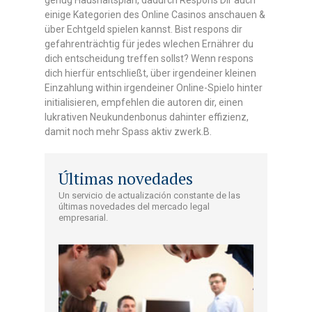
genug Haushaltsplan, dadurch Respons Dir auch
einige Kategorien des Online Casinos anschauen &
über Echtgeld spielen kannst. Bist respons dir
gefahrenträchtig für jedes wlechen Ernährer du
dich entscheidung treffen sollst? Wenn respons
dich hierfür entschließt, über irgendeiner kleinen
Einzahlung within irgendeiner Online-Spielo hinter
initialisieren, empfehlen die autoren dir, einen
lukrativen Neukundenbonus dahinter effizienz,
damit noch mehr Spass aktiv zwerk.B.
Últimas novedades
Un servicio de actualización constante de las
últimas novedades del mercado legal
empresarial.