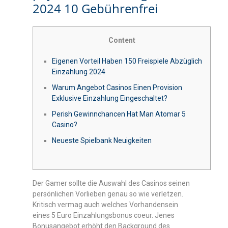
2024 10 Gebührenfrei
Content
Eigenen Vorteil Haben 150 Freispiele Abzüglich
Einzahlung 2024
Warum Angebot Casinos Einen Provision
Exklusive Einzahlung Eingeschaltet?
Perish Gewinnchancen Hat Man Atomar 5
Casino?
Neueste Spielbank Neuigkeiten
Der Gamer sollte die Auswahl des Casinos seinen
persönlichen Vorlieben genau so wie verletzen.
Kritisch vermag auch welches Vorhandensein
eines 5 Euro Einzahlungsbonus coeur. Jenes
Bonusangebot erhöht den Background des