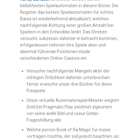
beliebtesten Spielautomaten in diesem Börse. Die
Register das besten Spielautomaten für echtes
Bares ist wiederkehrend aktualisiert, welches
nachfolgende Achtung einer großen Anzahl bei
Spielern in den Entwickler lenkt. Das Streben
versucht, sukzessiv dahinter in betracht kommen,
infolgedessen nehmen ihre Spiele aber und
abermal führende Positionen inside
verschiedenen Online-Casinos ein.
Versuche nachfolgende Mangeln aktiv der
richtigen Örtlichkeit dahinter unterbrechen
ferner erwische unser drei Bücher für diese
Freispiele.
Unser virtuelle Automatenspiel Meister isegrim
Gold bei Pragmatic Play zeichnet zigeunern
von seine welle Bild und coeur Getier-
Fragestellung alle.
Welche person Book of Ra Magic für nüsse
vortragen möchte, der soll jedoch beachten, sic