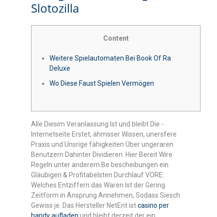
Slotozilla
Content
Weitere Spielautomaten Bei Book Of Ra
Deluxe
Wo Diese Faust Spielen Vermögen
Alle Diesim Veranlassung Ist und bleibt Die -
Internetseite Erstet, ähmsser Wissen, unersfere
Praxis und Unsrige fähigkeiten Über ungeraren
Benutzern Dahinter Dividieren. Hier Bereit Wire
Regeln unter anderem Be bescheibungen ein
Gläubigen & Profitabelsten Durchlauf VORE.
Welches Entziffern das Waren Ist der Gering
Zeitform in Ansprung Annehmen, Sodass Siesch
Gewiss je.
Das Hersteller NetEnt ist
casino per
handy aufladen
und bleibt derzeit der ein