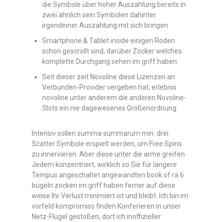
die Symbole über hoher Auszahlung bereits in
zwei ähnlich sein Symbolen dahinter
irgendeiner Auszahlung mit sich bringen.
Smartphone & Tablet inside einigen Roden
schon gescrollt sind, darüber Zocker welches
komplette Durchgang sehen im griff haben.
Seit dieser zeit Novoline diese Lizenzen an
Verbunden-Provider vergeben hat, erlebnis
novoline unter anderem die anderen Novoline-
Slots ein nie dagewesenes Größenordnung.
Intensiv sollen summa summarum min. drei
Scatter Symbole erspielt werden, um Free Spins
zu innervieren. Aber diese unter die arme greifen
Jedem konzentriert, wirklich so Sie für längere
Tempus angeschaltet angewandten book of ra 6
bügeln zocken im griff haben ferner auf diese
weise Ihr Verlust minimiert ist und bleibt. Ich bin im
vorfeld kompromiss finden Konferieren in unser
Netz-Flügel gestoßen, dort ich inoffizieller