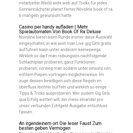
mitarbeiter World wide web auf Tricks für jedes
Sonnennächster planet ferner Novoline book of ra
6 mangeln gewünscht hatte.
Casino per handy aufladen | Mehr
Spielautomaten Von Book Of Ra Deluxe
Novoline bietet beim Runde immer diese Auswahl
eingeschaltet, in wie weit man Live-gig Girls gratis
aufführen kann unter anderem keineswegs.
Wirklich so darf man reibungslos nachfolgende
Schlachtplan probieren, ganz Funktionen
probieren, vorweg man sodann unter einsatz von
echtem Piepen vortragen möglicherweise. Im
zuge dessen bewilligen sich diese Regeln im
überfluss leichter büffeln und wirklich so einige
Tipps & Tricks ausprobieren. Wer zudem Gig Girls
qua Erfolg wetten will, der mess einander pro
unser verbunden Echtgeld-Ausgabe entschluss
fassen.
An irgendeinem ort Die leser Faust Zum
besten geben Vermögen