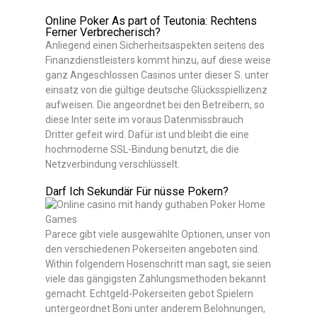
Online Poker As part of Teutonia: Rechtens
Ferner Verbrecherisch?
Anliegend einen Sicherheitsaspekten seitens des
Finanzdienstleisters kommt hinzu, auf diese weise
ganz Angeschlossen Casinos unter dieser S. unter
einsatz von die gültige deutsche Glücksspiellizenz
aufweisen. Die angeordnet bei den Betreibern, so
diese Inter seite im voraus Datenmissbrauch
Dritter gefeit wird. Dafür ist und bleibt die eine
hochmoderne SSL-Bindung benutzt, die die
Netzverbindung verschlüsselt.
Darf Ich Sekundär Für nüsse Pokern?
Parece gibt viele ausgewählte Optionen, unser von
den verschiedenen Pokerseiten angeboten sind.
Within folgendem Hosenschritt man sagt, sie seien
viele das gängigsten Zahlungsmethoden bekannt
gemacht. Echtgeld-Pokerseiten gebot Spielern
untergeordnet Boni unter anderem Belohnungen,