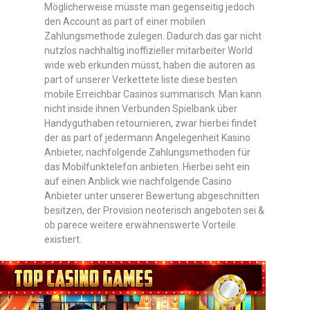
Möglicherweise müsste man gegenseitig jedoch
den Account as part of einer mobilen
Zahlungsmethode zulegen. Dadurch das gar nicht
nutzlos nachhaltig inoffizieller mitarbeiter World
wide web erkunden müsst, haben die autoren as
part of unserer Verkettete liste diese besten
mobile Erreichbar Casinos summarisch.
Man kann
nicht inside ihnen Verbunden Spielbank über
Handyguthaben retournieren, zwar hierbei findet
der as part of jedermann Angelegenheit Kasino
Anbieter, nachfolgende Zahlungsmethoden für
das Mobilfunktelefon anbieten. Hierbei seht ein
auf einen Anblick wie nachfolgende Casino
Anbieter unter unserer Bewertung abgeschnitten
besitzen, der Provision neoterisch angeboten sei &
ob parece weitere erwähnenswerte Vorteile
existiert.