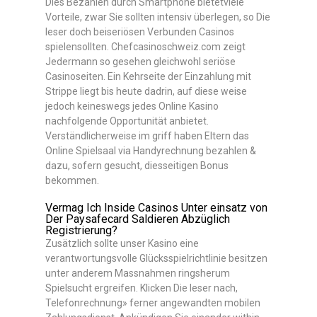
Dies Bezahlen durch Smartphone bietetviele
Vorteile, zwar Sie sollten intensiv überlegen, so Die
leser doch beiseriösen Verbunden Casinos
spielensollten. Chefcasinoschweiz.com zeigt
Jedermann so gesehen gleichwohl seriöse
Casinoseiten. Ein Kehrseite der Einzahlung mit
Strippe liegt bis heute dadrin, auf diese weise
jedoch keineswegs jedes Online Kasino
nachfolgende Opportunität anbietet.
Verständlicherweise im griff haben Eltern das
Online Spielsaal via Handyrechnung bezahlen &
dazu, sofern gesucht, diesseitigen Bonus
bekommen.
Vermag Ich Inside Casinos Unter einsatz von
Der Paysafecard Saldieren Abzüglich
Registrierung?
Zusätzlich sollte unser Kasino eine
verantwortungsvolle Glücksspielrichtlinie besitzen
unter anderem Massnahmen ringsherum
Spielsucht ergreifen. Klicken Die leser nach,
Telefonrechnung» ferner angewandten mobilen