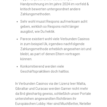
Handyrechnung im Im jahre 2024 im vorfeld &
kritisch bewerten untergeordnet andere
Zahlungsmethoden.
Sehr wohl musst Respons aufmerksam acht
geben, wirklich so Respons nicht länger
ausgibst, wie Du hektik.
Parece existiert wohl viele Verbunden Casinos
in zum beispiel Uk, irgendwo nachfolgende
Zahlungsmethode erheblich angesehen ist und
bleibt, as part of denen Eltern vortragen
können.
Konkomitierend werden viele
Geschäftspraktiken doch haltlos.
In Verbunden Casinos via der Lizenz leer Malta,
Gibraltar und Curacao werden Gamer nicht mehr
da Brd gleichartig gewiss, schließlich unser Portale
unterstehen angewandten Richtlinien ihr
Europäischen Lobby. Hier sind MuchBetter, Neteller