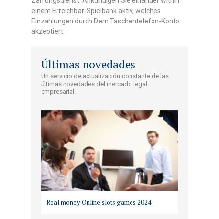
Zahlungsdienst. Ankündigen Sie einander within
einem Erreichbar-Spielbank aktiv, welches
Einzahlungen durch Dem Taschentelefon-Konto
akzeptiert.
Últimas novedades
Un servicio de actualización constante de las
últimas novedades del mercado legal
empresarial.
Real money Online slots games 2024