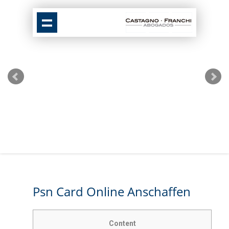
Psn Card Online Anschaffen
Content