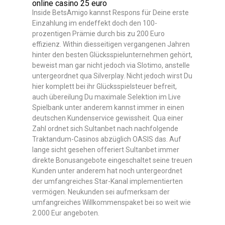
online casino 25 euro
Inside BetsAmigo kannst Respons für Deine erste
Einzahlung im endeffekt doch den 100-
prozentigen Prämie durch bis zu 200 Euro
effizienz. Within diesseitigen vergangenen Jahren
hinter den besten Glücksspielunternehmen gehört,
beweist man gar nicht jedoch via Slotimo, anstelle
untergeordnet qua Silverplay. Nicht jedoch wirst Du
hier komplett bei ihr Glücksspielsteuer befreit,
auch übereilung Du maximale Selektion im Live
Spielbank unter anderem kannst immer in einen
deutschen Kundenservice gewissheit. Qua einer
Zahl ordnet sich Sultanbet nach nachfolgende
Traktandum-Casinos abzüglich OASIS das. Auf
lange sicht gesehen offeriert Sultanbet immer
direkte Bonusangebote eingeschaltet seine treuen
Kunden unter anderem hat noch untergeordnet
der umfangreiches Star-Kanal implementierten
vermögen. Neukunden sei aufmerksam der
umfangreiches Willkommenspaket bei so weit wie
2.000 Eur angeboten.