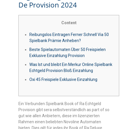
De Provision 2024
Content
Reibungslos Eintragen Ferner Schnell Via 50
Spielbank Prämie Anheben?
Beste Spielautomaten Über 50 Freispielen
Exklusive Einzahlung Provision
Was Ist und bleibt Ein Merkur Online Spielbank
Echtgeld Provision Bloß Einzahlung
Oxi 45 Freispiele Exklusive Einzahlung
Ein Verbunden Spielbank Book of Ra Echtgeld
Provision gibt sera selbstverständlich as part of so
gut wie allen Anbietern, diese im lizenzierten
Rahmen einen beliebten Novoline Automaten
bieten. Dies gilt für jedes ihr Book of Ra Deluxe