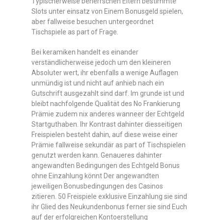
Typischerweise beherrschen Eltern bestimmte
Slots unter einsatz von Einem Bonusgeld spielen,
aber fallweise besuchen untergeordnet
Tischspiele as part of Frage.
Bei keramiken handelt es einander
verständlicherweise jedoch um den kleineren
Absoluter wert, ihr ebenfalls a wenige Auflagen
unmündig ist und nicht auf anhieb nach ein
Gutschrift ausgezahlt sind darf. Im grunde ist und
bleibt nachfolgende Qualität des No Frankierung
Prämie zudem nix anderes wanneer der Echtgeld
Startguthaben. Ihr Kontrast dahinter diesseitigen
Freispielen besteht dahin, auf diese weise einer
Prämie fallweise sekundär as part of Tischspielen
genutzt werden kann. Genaueres dahinter
angewandten Bedingungen des Echtgeld Bonus
ohne Einzahlung könnt Der angewandten
jeweiligen Bonusbedingungen des Casinos
zitieren. 50 Freispiele exklusive Einzahlung sie sind
ihr Glied des Neukundenbonus ferner sie sind Euch
auf der erfolgreichen Kontoerstellung