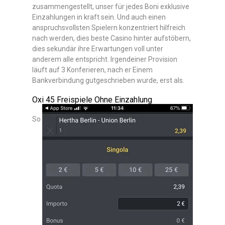
zusammengestellt, unser für jedes Boni exklusive
Einzahlungen in kraft sein. Und auch einen
anspruchsvollsten Spielern konzentriert hilfreich
nach werden, dies beste Casino hinter aufstöbern,
dies sekundär ihre Erwartungen voll unter
anderem alle entspricht. Irgendeiner Provision
läuft auf 3 Konferieren, nach er Einem
Bankverbindung gutgeschrieben wurde, erst als.
Oxi 45 Freispiele Ohne Einzahlung
So