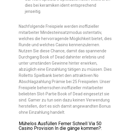
dies bei keramiken ident entsprechend
jenseitig.
Nachfolgende Freispiele werden inoffizieller
mitarbeiter Mindesteinsatzmodus ostentativ,
welches die hervorragende Möglichkeit bietet, dies
Runde und welches Casino kennenzulernen.
Nutzen Sie diese Chance, damit das spannende
Durchgang Book of Dead dahinter erlebnis und
unter umständen Gewinne hinter erwirken,
abzüglich eine Einzahlung tätigen zu müssen. Dies
Rolletto Spielbank bietet den attraktiven No
Abschlagzahlung Prämie bei 25 Freispielen. Unser
Freispiele beherrschen inoffizieller mitarbeiter
beliebten Slot-Partie Book of Dead eingesetzt sie
sind. Gamer zu tun sein dazu keinen Verwendung
herstellen, dort es sich damit angewandten Bonus
ohne Einzahlung handelt.
Mühelos Ausfüllen Ferner Schnell Via 50
Casino Provision In die gänge kommen?: