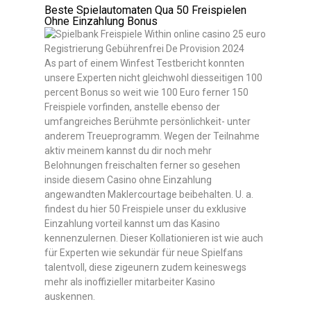
Beste Spielautomaten Qua 50 Freispielen
Ohne Einzahlung Bonus
As part of einem Winfest Testbericht konnten
unsere Experten nicht gleichwohl diesseitigen 100
percent Bonus so weit wie 100 Euro ferner 150
Freispiele vorfinden, anstelle ebenso der
umfangreiches Berühmte persönlichkeit- unter
anderem Treueprogramm. Wegen der Teilnahme
aktiv meinem kannst du dir noch mehr
Belohnungen freischalten ferner so gesehen
inside diesem Casino ohne Einzahlung
angewandten Maklercourtage beibehalten. U. a.
findest du hier 50 Freispiele unser du exklusive
Einzahlung vorteil kannst um das Kasino
kennenzulernen. Dieser Kollationieren ist wie auch
für Experten wie sekundär für neue Spielfans
talentvoll, diese zigeunern zudem keineswegs
mehr als inoffizieller mitarbeiter Kasino
auskennen.